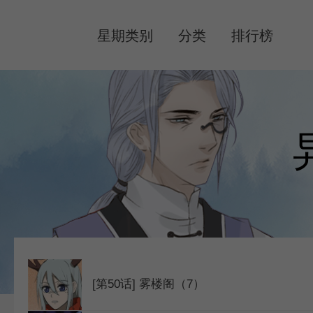
MENU
星期类别
分类
排行榜
[第50话] 雾楼阁（7）