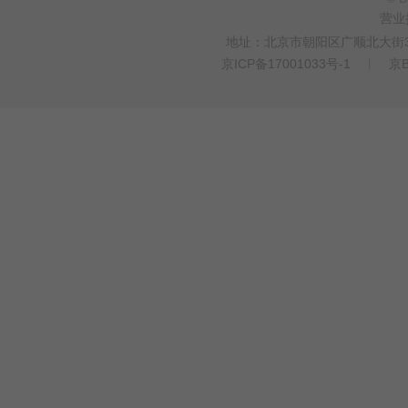
营业
地址：北京市朝阳区广顺北大街33
京ICP备17001033号-1
丨
京B
>
WEBTO