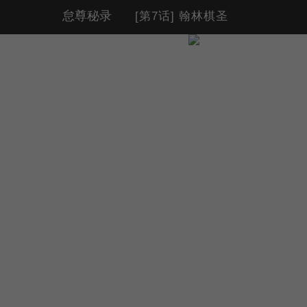
怠尊秘录
[第7话] 翰林棋圣