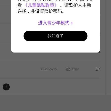
看
《儿童隐私政策》
。请监护人主动
选择，并设置监护密码。
#4
2025-5-22
1037
进入青少年模式
like
#3
2025-5-15
980
我知道了
like
#2
2025-5-15
1050
like
#1
2025-5-15
1200
like
1
like