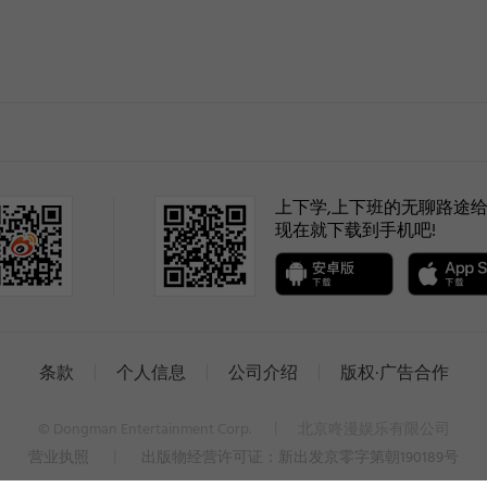
like
like
like
上下学,上下班的无聊路途给
现在就下载到手机吧!
like
like
条款
个人信息
公司介绍
版权·广告合作
© Dongman Entertainment Corp.
丨
北京咚漫娱乐有限公司
家
家
营业执照
丨
出版物经营许可证：新出发京零字第朝190189号