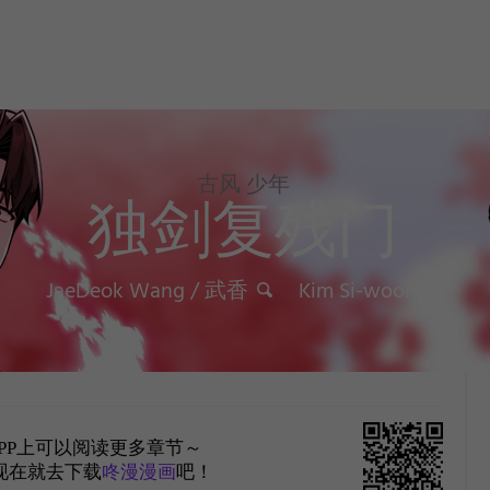
古风 少年
独剑复残门
JaeDeok Wang / 武香
Kim Si-woon
PP上可以阅读更多章节～
现在就去下载
咚漫漫画
吧！