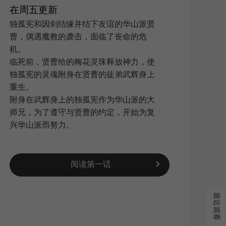
在周五更新
独孤宪和因剑结缘并结下友谊的华山派贤
曹，偶遇魔教的袭击，面临了丧命的危
搜索
|
机。
临死前，贤曹给的梅花灵珠释放神力，使
独孤宪的灵魂附身在贤曹的徒弟武辉身上
重生。
附身在武辉身上的独孤宪作为华山派的大
师兄，为了遵守与贤曹的约定，开始为复
兴华山派而努力。
阅读第一话
新浪
QQ空
复制
最近观看