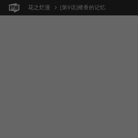
花之烂漫
[第9话]檀香的记忆