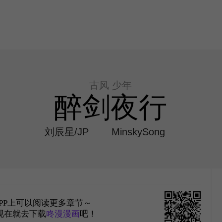
古风 少年
醉剑夜行
刘辰星/JP
MinskySong
PP上可以阅读更多章节～
现在就去下载
咚漫漫画
吧！