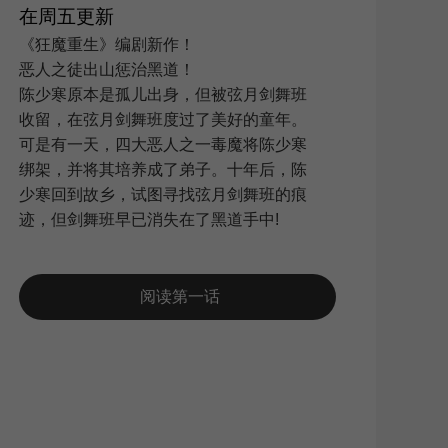
在周五更新
《狂魔重生》编剧新作！
恶人之徒出山惩治黑道！
搜索
|
陈少寒原本是孤儿出身，但被弦月剑舞班
收留，在弦月剑舞班度过了美好的童年。
可是有一天，四大恶人之一毒魔将陈少寒
绑架，并将其培养成了弟子。十年后，陈
少寒回到故乡，试图寻找弦月剑舞班的痕
迹，但剑舞班早已消失在了黑道手中!
阅读第一话
新浪
QQ空
复制