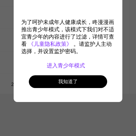
#4
2022-10-6
7120
为了呵护未成年人健康成长，咚漫漫画
推出青少年模式，该模式下我们对不适
like
宜青少年的内容进行了过滤，详情可查
#3
2022-9-29
7687
看
《儿童隐私政策》
。请监护人主动
选择，并设置监护密码。
like
#2
2022-9-22
1万
进入青少年模式
like
我知道了
1
2
like
like