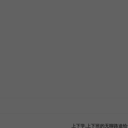
like
like
like
like
家
家
上下学,上下班的无聊路途给