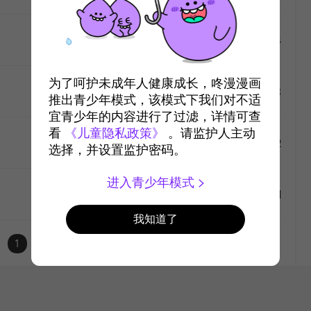
#4
2020-7-5
4万
like
为了呵护未成年人健康成长，咚漫漫画
#3
2020-6-28
4万
推出青少年模式，该模式下我们对不适
宜青少年的内容进行了过滤，详情可查
like
看
《儿童隐私政策》
。请监护人主动
#2
2020-6-28
4万
选择，并设置监护密码。
like
进入青少年模式
#1
2020-6-28
5万
我知道了
like
1
like