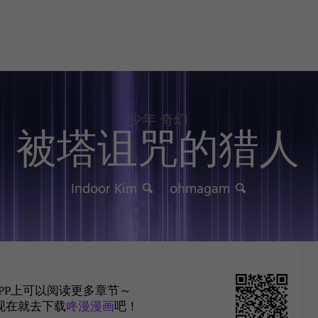
少年 奇幻
被塔诅咒的猎人
Indoor Kim
ohmagam
PP上可以阅读更多章节～
现在就去下载
咚漫漫画
吧！