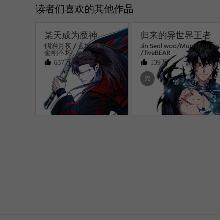
读者们喜欢的其他作品
某天成为魔神
归来的异世界王者
僩㳞月夜 / 玄坤绝对无敌/
Jin Seol woo/Mun sung ho
金刚不坏
/ liveBEAR
637万
139万