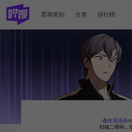
MENU
星期类别
分类
排行榜
在
咚漫漫画
A
扫描二维码，