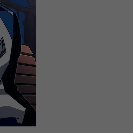
注
浪
空
制