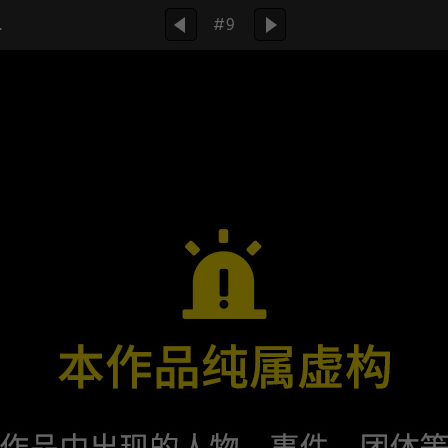
晚到
#9