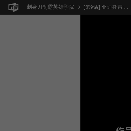
刺身刀制霸英雄学院
[第9话] 亚迪托雷·帝·西西里（1）