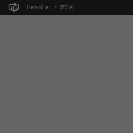
Hero Killer
第5话