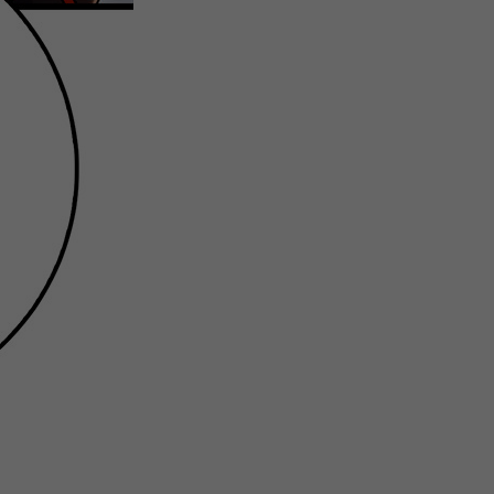
微
间
URL