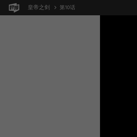
皇帝之剑
第10话