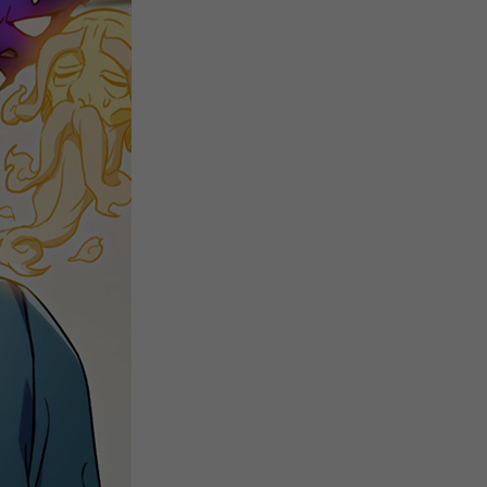
注
浪
空
制