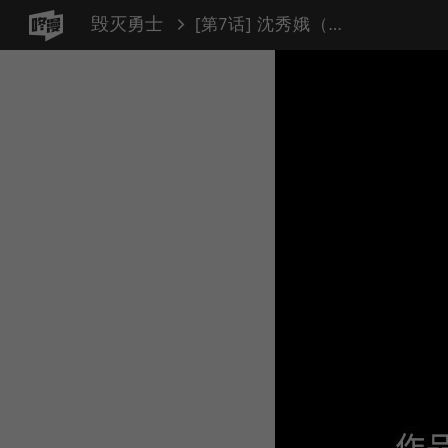
毁灭勇士
[第7话] 沈秀娥（2）