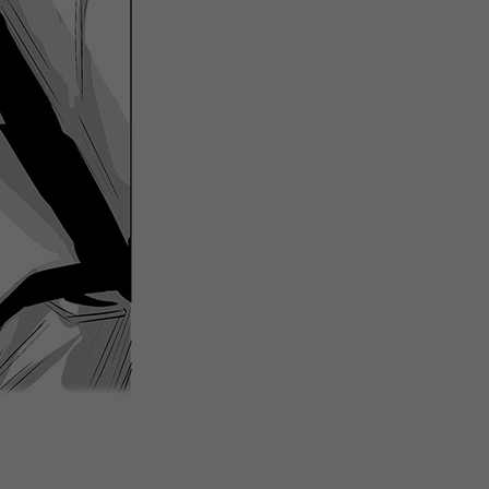
微
间
URL