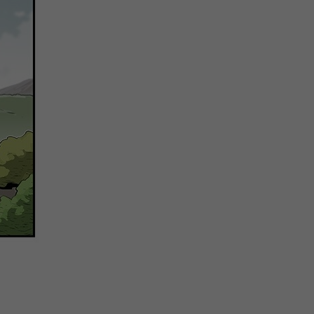
关
新
QQ
复