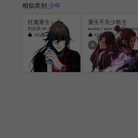
相似类别
少年
狂魔重生
重生不良少教主
刘辰星/JP / Ihy
eunho / Jeon madu/zaem
165万
81万