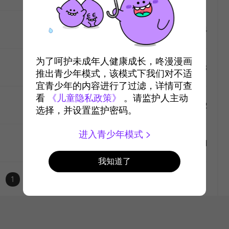
#4
2023-5-10
5680
like
为了呵护未成年人健康成长，咚漫漫画
#3
2023-5-5
6510
推出青少年模式，该模式下我们对不适
宜青少年的内容进行了过滤，详情可查
like
看
《儿童隐私政策》
。请监护人主动
#2
2023-5-4
6779
选择，并设置监护密码。
like
进入青少年模式
#1
2023-5-3
7676
我知道了
like
1
like