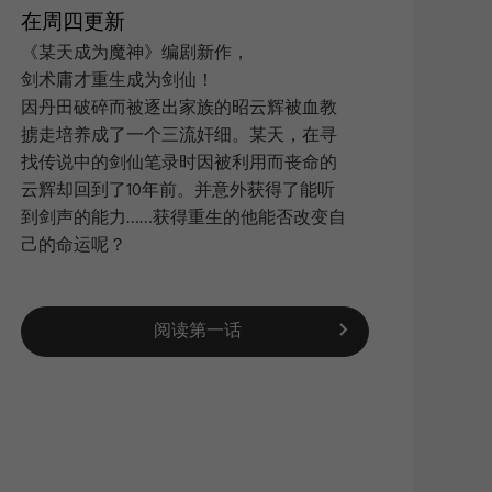
在周四更新
《某天成为魔神》编剧新作，
剑术庸才重生成为剑仙！
搜索
|
因丹田破碎而被逐出家族的昭云辉被血教
掳走培养成了一个三流奸细。某天，在寻
找传说中的剑仙笔录时因被利用而丧命的
云辉却回到了10年前。并意外获得了能听
到剑声的能力……获得重生的他能否改变自
己的命运呢？
阅读第一话
新浪
QQ空
复制