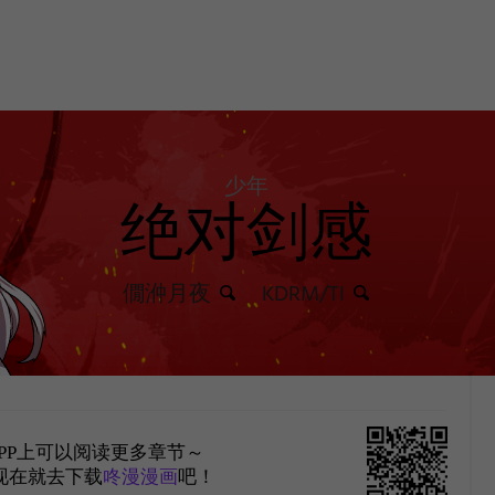
少年
绝对剑感
僩㳞月夜
KDRM/TI
PP上可以阅读更多章节～
现在就去下载
咚漫漫画
吧！