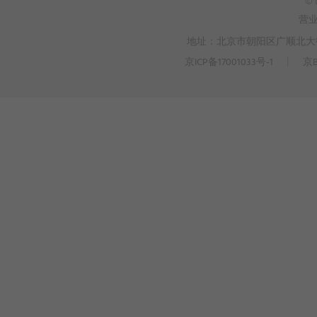
© 
营
地址：北京市朝阳区广顺北大街3
京ICP备17001033号-1
丨
京B
>
WEBTO