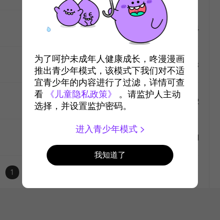
#4
2020-11-9
1万
like
为了呵护未成年人健康成长，咚漫漫画
#3
2020-11-2
1万
推出青少年模式，该模式下我们对不适
宜青少年的内容进行了过滤，详情可查
like
看
《儿童隐私政策》
。请监护人主动
#2
2020-11-2
2万
选择，并设置监护密码。
like
进入青少年模式
#1
2020-11-2
2万
我知道了
like
1
like