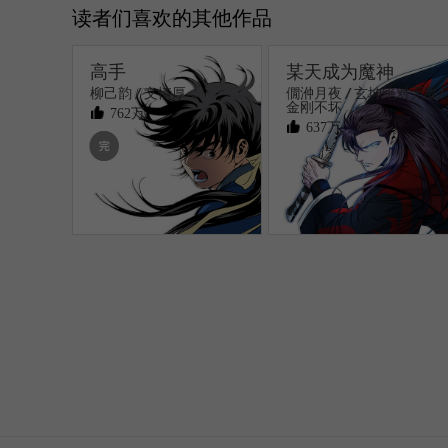
读者们喜欢的其他作品
高手
某天成为魔神
柳己韵 / 文情厚
僩㳞月夜 / 玄坤绝对无敌/
金刚不坏
762万
637万