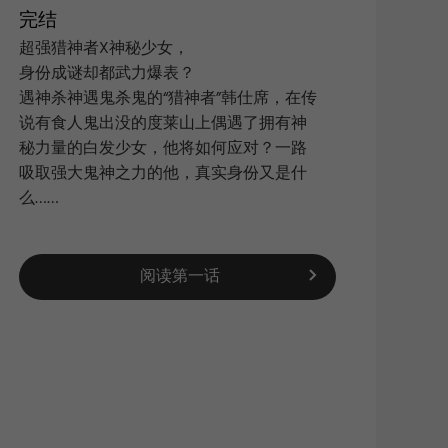
完结
超强猎神者X神秘少女，
身份成谜却都武力爆表？
搜索
|
​遇神杀神遇鬼杀鬼的“猎神者”韩仕席，在传
说有食人鬼出没的度莱山上偶遇了拥有神
秘力量的白发少女，他将如何应对？一路
吸取强大鬼神之力的他，真实身份又是什
么……
阅读第一话
新浪
QQ空
复制