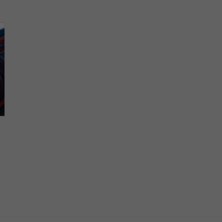
like
like
like
like
like
家
家