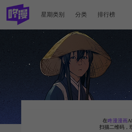
MENU
星期类别
分类
排行榜
在
咚漫漫画
A
扫描二维码，