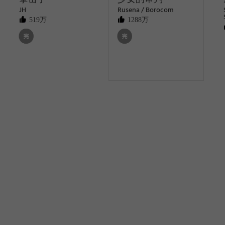
JH
Rusena / Borocom
519万
1288万