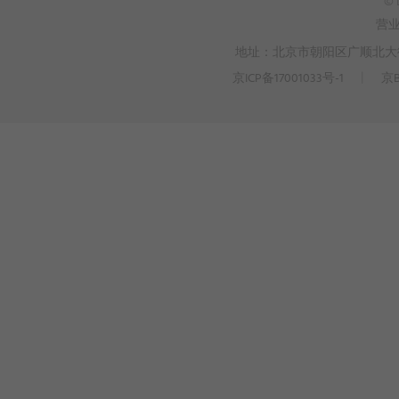
© 
营
地址：北京市朝阳区广顺北大街3
京ICP备17001033号-1
丨
京B
>
WEBTO