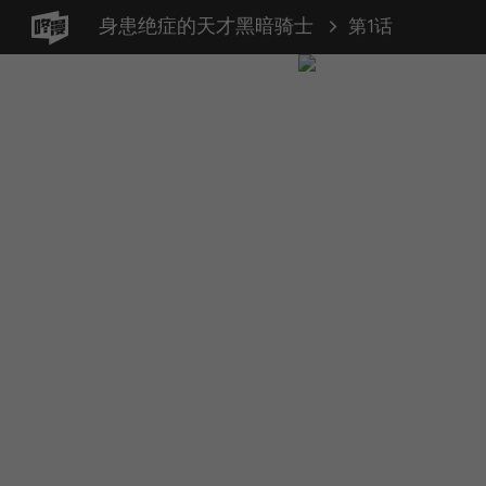
身患绝症的天才黑暗骑士
第1话