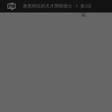
身患绝症的天才黑暗骑士
第3话