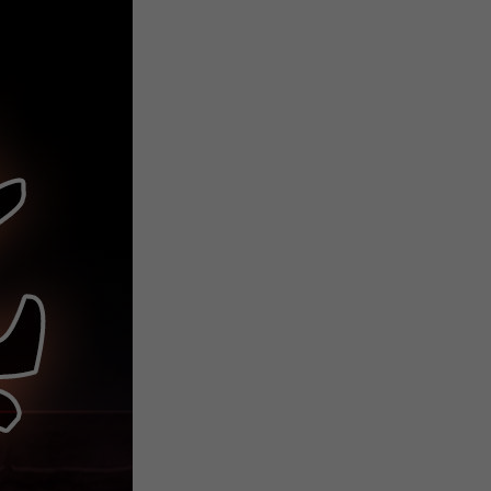
微
间
URL