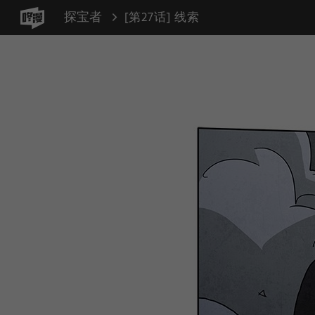
探宝者
[第27话] 线索