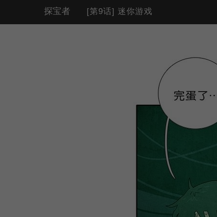
探宝者
[第9话] 迷你游戏