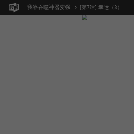
我靠吞噬神器变强
[第7话] 幸运（3）