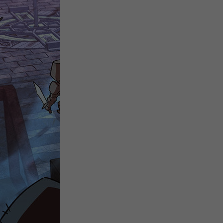
微
间
URL