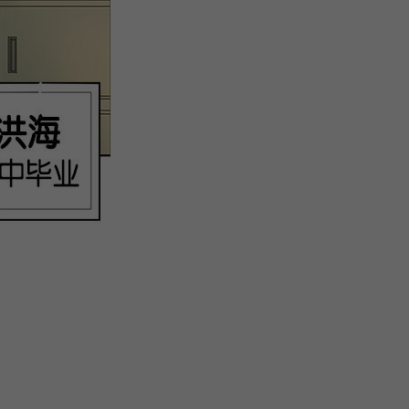
注
浪
空
制