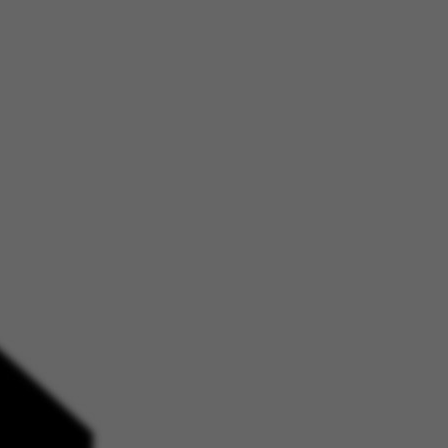
注
浪
空
制