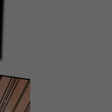
微
间
URL