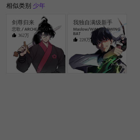
相似类别
少年
剑尊归来
我独自满级新手
悲歌 / ARCHE/LICO
Maslow/WAN.Z / SWING
BAT
362万
228万