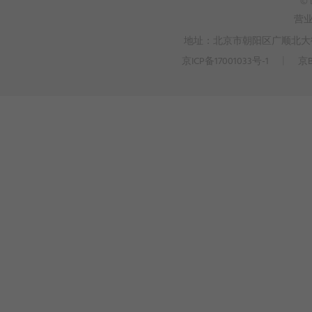
© 
营
地址：北京市朝阳区广顺北大街3
京ICP备17001033号-1
丨
京B
>
WEBTO