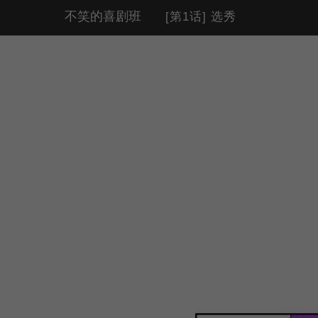
不笑的喜剧班
[第1话] 选秀