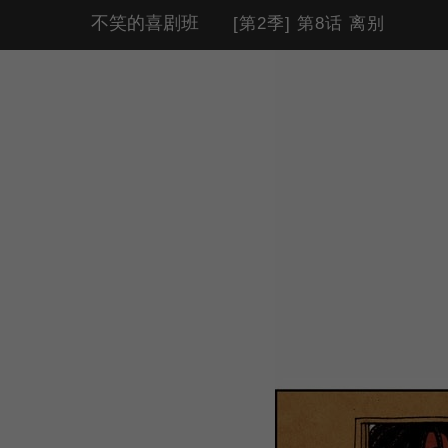
不笑的喜剧班
[第2季] 第8话 离别