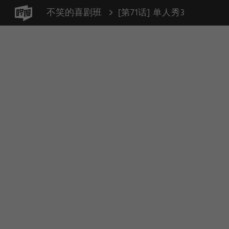
不笑的喜剧班
[第71话] 单人秀3