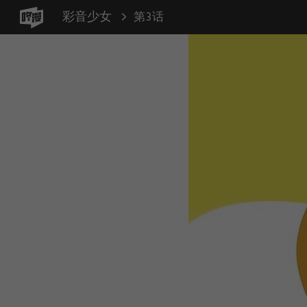
彩音少女
第3话