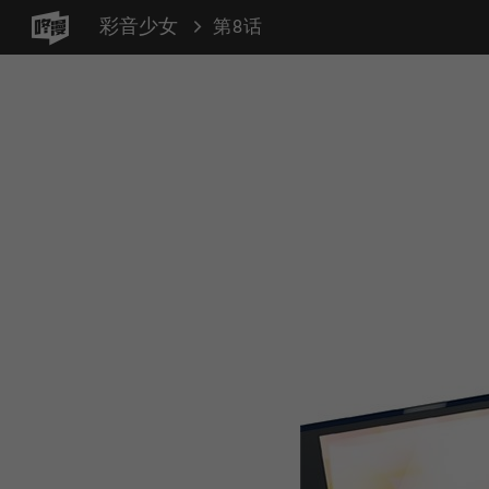
彩音少女
第8话