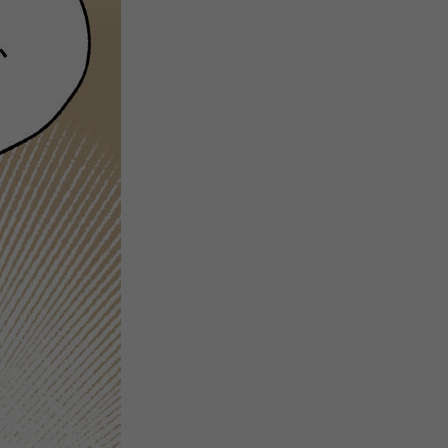
微
间
URL