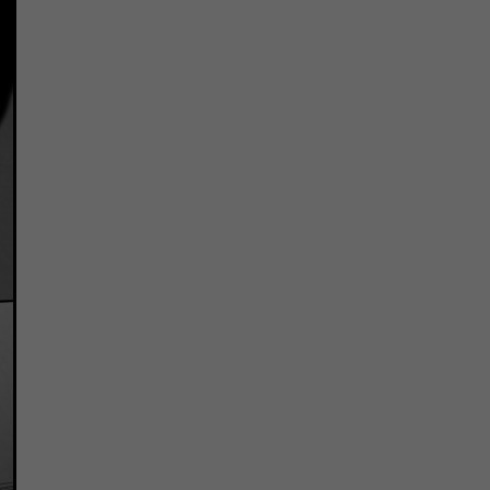
注
浪
空
制