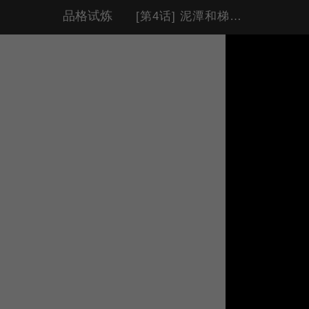
品格试炼
[第4话] 泥潭和梯子（3）