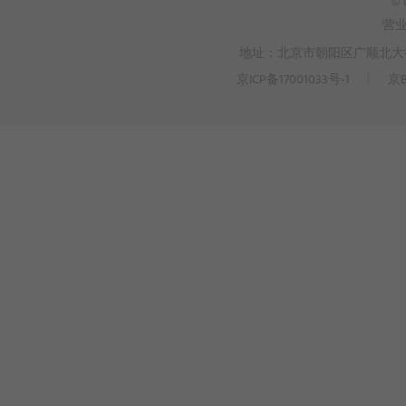
© 
营
地址：北京市朝阳区广顺北大街3
京ICP备17001033号-1
丨
京B
>
WEBTO