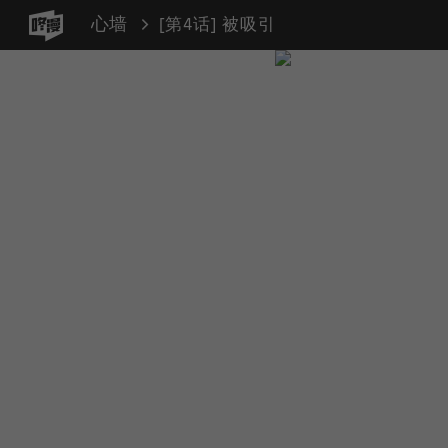
心墙
[第4话] 被吸引