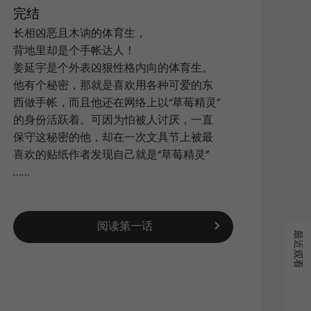
完结
长相凶恶且木讷的体育生，
背地里却是个手帐达人！
搜索
|
姜延宇是个外表凶狠性格内向的体育生。
他有个秘密，那就是喜欢用各种可爱的东
西做手帐，而且他还在网络上以“草莓精灵”
的身份活跃着。可因为怕被人讨厌，一直
保守这秘密的他，却在一次文具节上被最
喜欢的贴纸作者发现自己就是“草莓精灵”
……
阅读第一话
最近观看
新浪
QQ空
复制