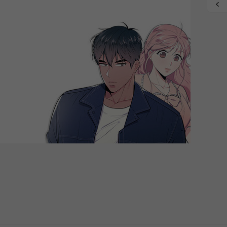
grade