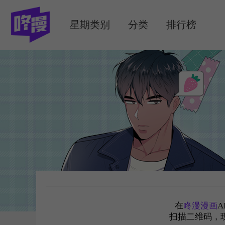
MENU
星期类别
分类
排行榜
在
咚漫漫画
A
扫描二维码，