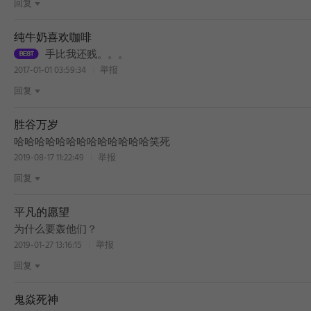
回复
纯牛奶喜欢咖啡
手比我还贱。。。
2017-01-01 03:59:34
举报
回复
胜谷万岁
哈哈哈哈哈哈哈哈哈哈哈哈哈笑死
2019-08-17 11:22:49
举报
回复
平凡的愿望
BEST
为什么要轰他们？
2019-01-27 13:16:15
举报
回复
鬼焱死神
BEST