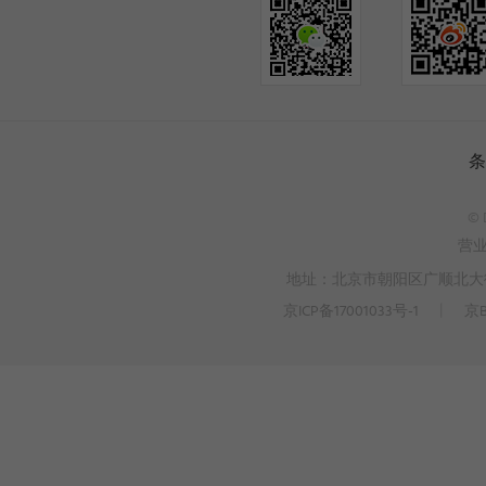
条
© 
营
地址：北京市朝阳区广顺北大街3
京ICP备17001033号-1
丨
京B
>