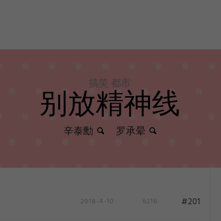
搞笑 都市
别放精神线
辛泰勳
罗承晕
#201
2018-4-10
6216