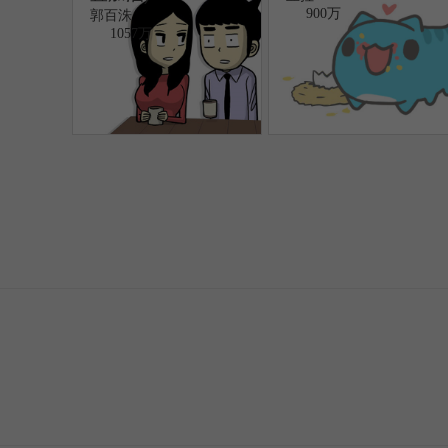
900万
郭百洙
1057万