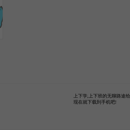
like
like
like
上下学,上下班的无聊路途给
现在就下载到手机吧!
家
家