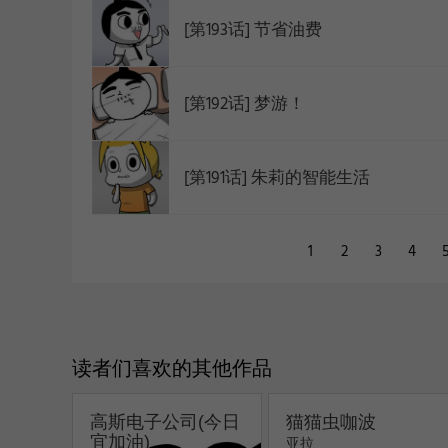
[第193话] 节省油费
[第192话] 梦游！
[第191话] 朱莉的智能生活
1
2
3
4
读者们喜欢的其他作品
高斯电子公司(今日
猫猫虫咖波
宜加油)
亚拉