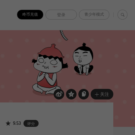
咚币充值
青少年模式
登录
关注
9.53
评分