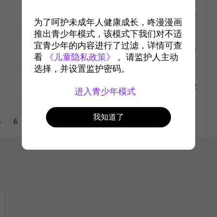
like
#194
2018-2-20
6491
为了呵护未成年人健康成长，咚漫漫画
推出青少年模式，该模式下我们对不适
like
宜青少年的内容进行了过滤，详情可查
#193
2018-2-13
6997
看
《儿童隐私政策》
。请监护人主动
选择，并设置监护密码。
like
#192
2018-2-6
7102
进入青少年模式
like
我知道了
5
6
7
8
9
10
like
like
like