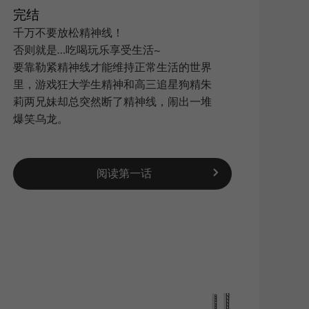
完结
千万不要放松精神线！
否则就是…吃喝玩乐享受生活~
搜索
|
要靠勒紧精神线才能维持正常生活的世界
里，游戏狂大学生精神和高三追星狗精朱
莉两兄妹却总突然断了精神线，闹出一堆
爆笑乌龙。
阅读第一话
新浪
QQ空
复制