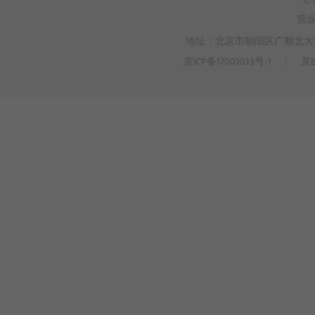
© 
营
地址：北京市朝阳区广顺北大街3
京ICP备17001033号-1
丨
京B
>
WEBTO