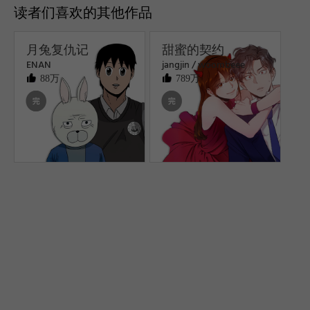
读者们喜欢的其他作品
月兔复仇记
甜蜜的契约
ENAN
jangjin / woombeee
88万
789万