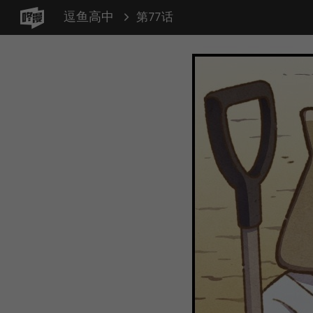
逗鱼高中
第77话