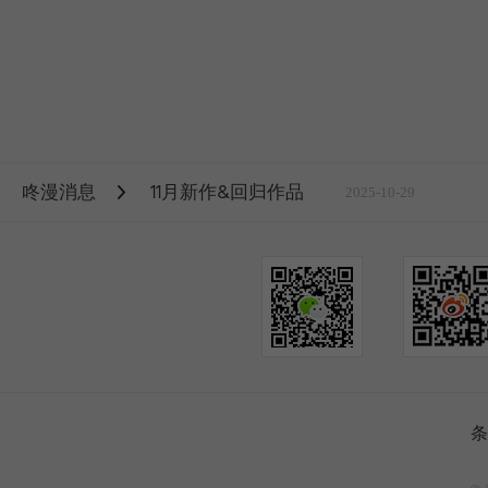
咚漫消息
11月新作&回归作品
2025-10-29
条