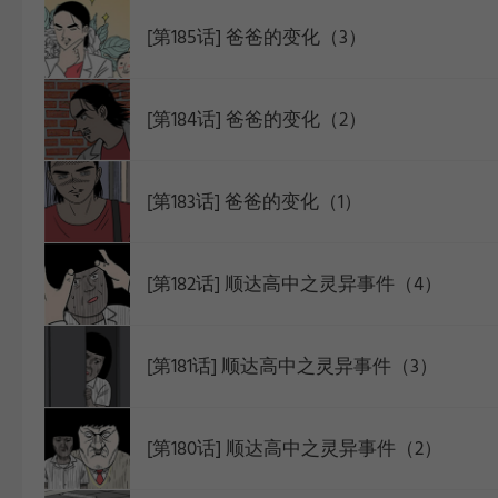
[第185话] 爸爸的变化（3）
WEBTOON
[第184话] 爸爸的变化（2）
[第183话] 爸爸的变化（1）
[第182话] 顺达高中之灵异事件（4）
[第181话] 顺达高中之灵异事件（3）
[第180话] 顺达高中之灵异事件（2）