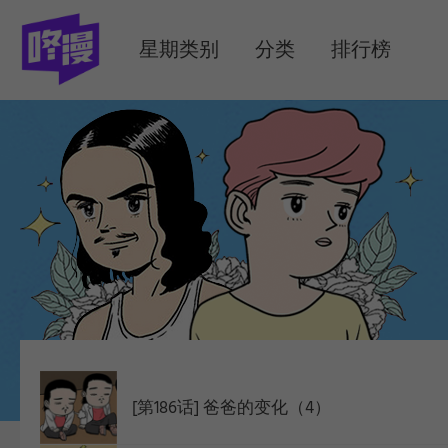
MENU
星期类别
分类
排行榜
[第186话] 爸爸的变化（4）