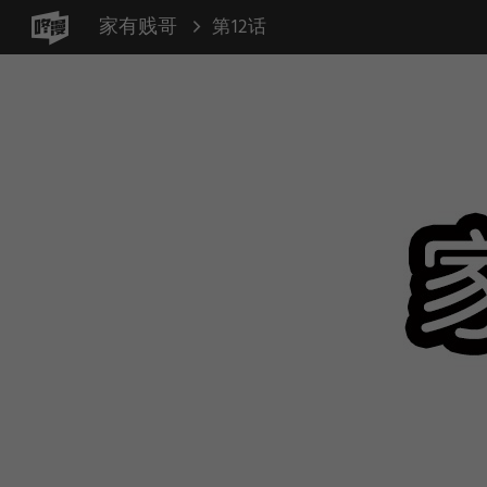
家有贱哥
第12话