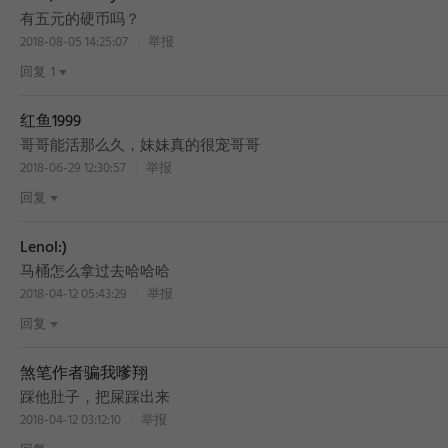
BEST
有五元的硬币吗？
2018-08-05 14:25:07
举报
回复
1
红鱼1999
BEST
哥哥能活那么久，妹妹真的很宠哥哥
2018-06-29 12:30:57
举报
回复
Lenol:)
马桶怎么拿过去哈哈哈
2018-04-12 05:43:29
举报
回复
煞笔作者骗我嗲翔
踩他肚子，把屎踩出来
2018-04-12 03:12:10
举报