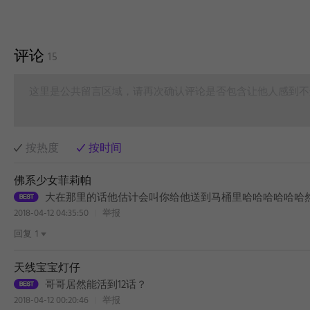
评论
15
这里是公共留言区域，请再次确认评论是否包含让他人感到不
按热度
按时间
佛系少女菲莉帕
大在那里的话他估计会叫你给他送到马桶里哈哈哈哈哈哈
2018-04-12 04:35:50
举报
回复
1
天线宝宝灯仔
哥哥居然能活到12话？
2018-04-12 00:20:46
举报