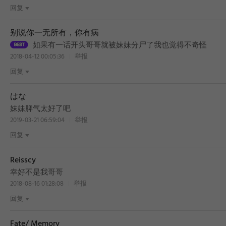
回复
别说你一无所有，你有病
如果有一话开头哥哥就被妹妹分尸了我也觉得不奇怪
2018-04-12 00:05:36
举报
回复
はな
妹妹脾气太好了吧
2019-03-21 06:59:04
举报
回复
Reisscy
BEST
幸好不是我哥哥
2018-08-16 01:28:08
举报
回复
Fate/ Memory