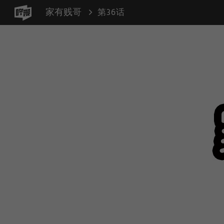
家有贱哥
第36话