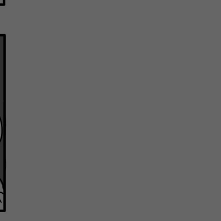
微
间
URL