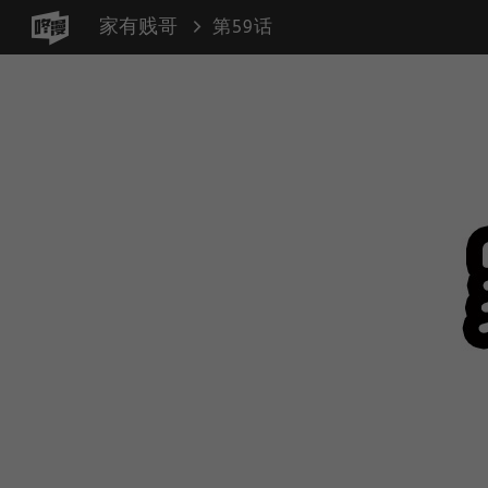
家有贱哥
第59话