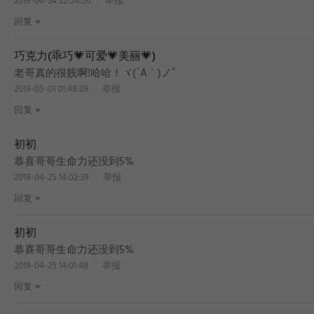
2019-04-24 22:54:56
举报
回复
巧克力(乖巧💗可爱💗美丽💗)
老哥真的很贱啊!哈哈！ヾ(´A｀)ノﾟ
2019-05-01 01:48:29
举报
回复
初初
BEST
恭喜哥哥生命力还没到5%
2019-04-25 14:02:39
举报
回复
初初
BEST
恭喜哥哥生命力还没到5%
2019-04-25 14:01:48
举报
回复