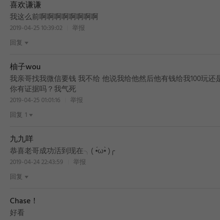
喜欢谦谦
BEST
我这么前啊啊啊啊啊啊啊啊
2019-04-25 10:39:02
举报
回复
柚子wou
我亲哥找我微信要钱 我不给 他说我给他然后他有钱给我100玩还是
你有证据吗？我气死
2019-04-25 01:01:16
举报
回复
1
九九咩
恭喜老哥成功活到现在╮( •́ω•̀ )╭
2019-04-24 22:43:59
举报
回复
Chase！
好看