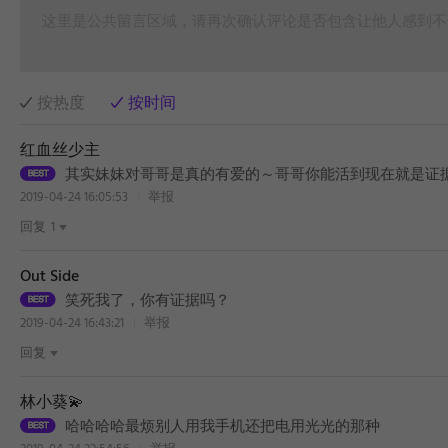
这里是公共留言区域，请再次确认评论是否包含让他人感到不
按热度
按时间
红血丝少主
其实妹妹对哥哥是真的有爱的～哥哥你能活到现在就是证
2019-04-24 16:05:53
举报
回复
1
Out Side
笑死我了，你有证据吗？
2019-04-24 16:43:21
举报
回复
林小葵💫
哈哈哈哈最烦别人用我手机还把电用光光的那种