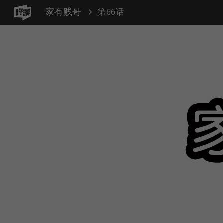
家有贱哥
第66话