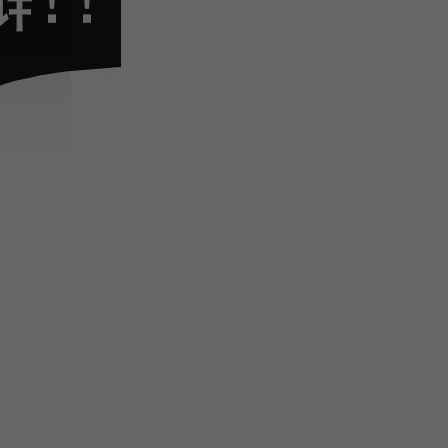
注
浪
空
制