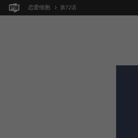
恋爱细胞
第72话