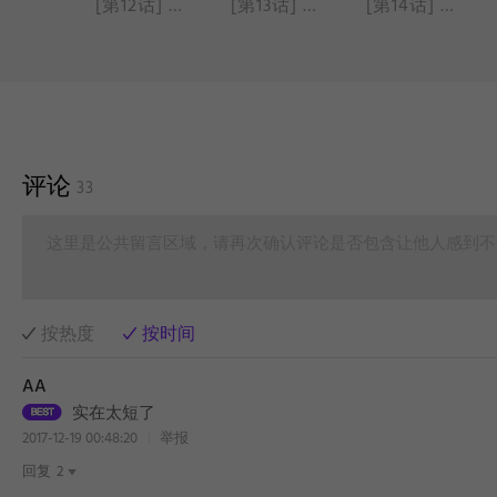
[第11话] 美男夫妇的历史（3）
[第12话] 美男家族?
[第13话] 美男夫妇的历史（4）
[第14话] 美男的作用
评论
33
这里是公共留言区域，请再次确认评论是否包含让他人感到不
按热度
按时间
AA
实在太短了
2017-12-19 00:48:20
举报
回复
2