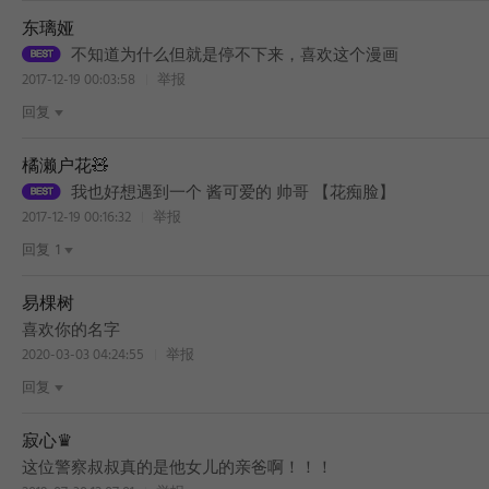
东璃娅
不知道为什么但就是停不下来，喜欢这个漫画
2017-12-19 00:03:58
举报
回复
橘濑户花🧸
我也好想遇到一个 酱可爱的 帅哥 【花痴脸】
2017-12-19 00:16:32
举报
回复
1
易棵树
喜欢你的名字
2020-03-03 04:24:55
举报
回复
寂心♛
BEST
这位警察叔叔真的是他女儿的亲爸啊！！！