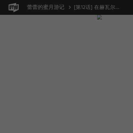
蕾蕾的蜜月游记
[第12话] 在赫瓦尔岛喝酒