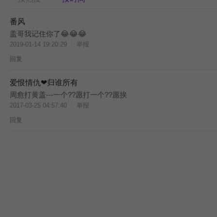
番风
盖哥我记住你了😂😂😂
2019-01-14 19:20:29
举报
回复
爱恨情仇❤归谁所有
周愈打黄盖---一个??愿打一个??愿挨
2017-03-25 04:57:40
举报
回复