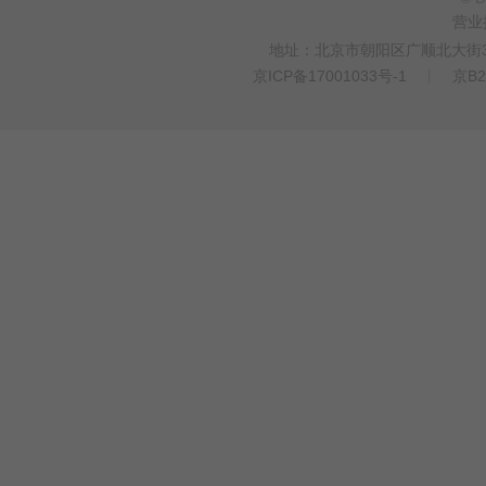
营业
地址：北京市朝阳区广顺北大街33
京ICP备17001033号-1
丨
京B2
>
WEBTO